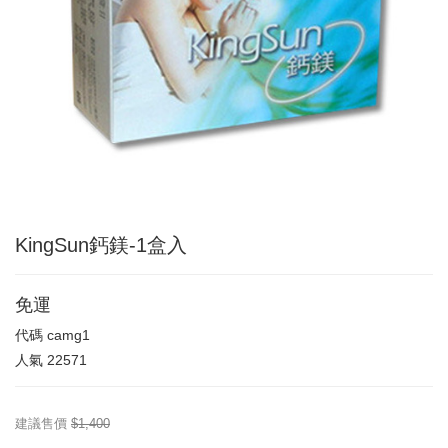
KingSun鈣鎂-1盒入
免運
代碼
camg1
人氣
22571
建議售價
$1,400