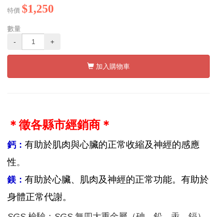
$1,250
特價
數量
-
+
加入購物車
＊徵各縣市經銷商＊
有助於肌肉與心臟的正常收縮及神經的感應
鈣：
性
。
有助於心臟、肌肉及神經的正常功能。有助於
鎂：
身體正常代謝。
SGS
檢驗：
SGS
無四大重金屬（砷、鉛、汞、鎘）