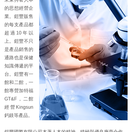
的思想經營企
業。鎧豐販售
的每支產品都
超過10年以
上。鎧豐不只
是產品銷售的
通路也是保健
知識傳遞的平
台。鎧豐有一
館和二館，一
館專營加特福
GT&F，二館
經營Kingsun
鈣鎂等產品。
鎧豐國際有限公司本著人本的精神，積極與優良廠商合作，